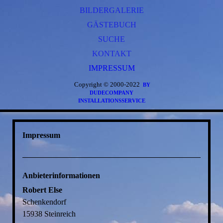
LANDSCHLEICHER
BILDERGALERIE
GEOPORTAL
SAGEN VON SCHENKENDORF
GÄSTEBUCH
SATZUNGEN
NOTRUF
SUCHE
KONTAKT
IMPRESSUM
Copyright © 2000-2022
BY
DUDECOMPANY
INSTALLATIONSSERVICE
Impressum
Anbieterinformationen
Robert Else
Schenkendorf
15938 Steinreich