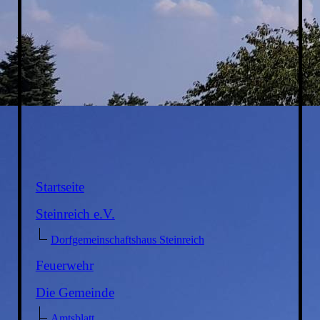
Startseite
Steinreich e.V.
Dorfgemeinschaftshaus Steinreich
Feuerwehr
Die Gemeinde
Amtsblatt