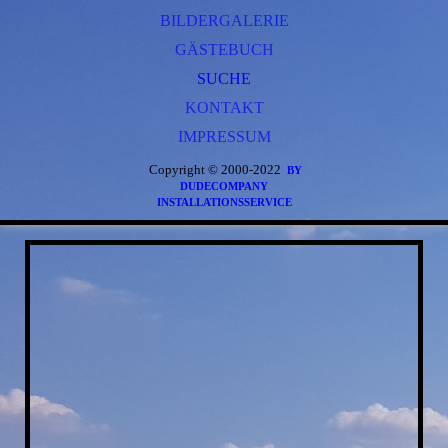
LANDSCHLEICHER
BILDERGALERIE
GEOPORTAL
SAGEN VON SCHENKENDORF
GÄSTEBUCH
SATZUNGEN
NOTRUF
SUCHE
KONTAKT
IMPRESSUM
Copyright © 2000-2022
BY
DUDECOMPANY
INSTALLATIONSSERVICE